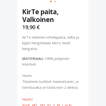
Skip
KirTe paita,
to
the
Valkoinen
beginning
of
19,90 €
the
images
KirTe tekninen urheilupaita, selkä ja
gallery
kyljet hengittävää Micro mesh
kangasta.
MATERIAALI
100% polyester
interlock
Huom.
Tilaamme tuotteet maanantaisin, ja
toimitusaika on tästä noin 2 viikkoa.
Huom!
Koot: 4XS, 3XS, XS, S, M, L ja XL