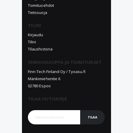
Toimitusehdot
Tietosuoja
TILINI
Kirjaudu
Tilini
Tilaushistoria
VERKKOKAUPPA JA TOIMITUKSET
Finn-Tech Finland Oy / Tyoasu.fi
Mänkimiehentie 6
02780 Espoo
TILAA UUTISKIRJE
TILAA