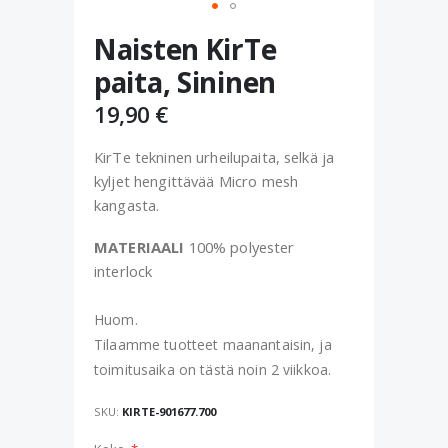
Skip
Naisten KirTe
to
the
paita, Sininen
beginning
of
19,90 €
the
images
KirTe tekninen urheilupaita, selkä ja
gallery
kyljet hengittävää Micro mesh
kangasta.
MATERIAALI
100% polyester
interlock
Huom.
Tilaamme tuotteet maanantaisin, ja
toimitusaika on tästä noin 2 viikkoa.
SKU
KIRTE-901677.700