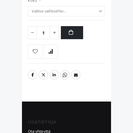
Koko
LISÄTIETOJA
Ota yhteyttä