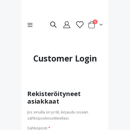
tuotteet
0
Toggle
Cart
Nav
Customer Login
Rekisteröityneet
asiakkaat
Jos sinulla on jo tili, kirjaudu sisään
sähköpostiosoitteellasi.
Sähköposti