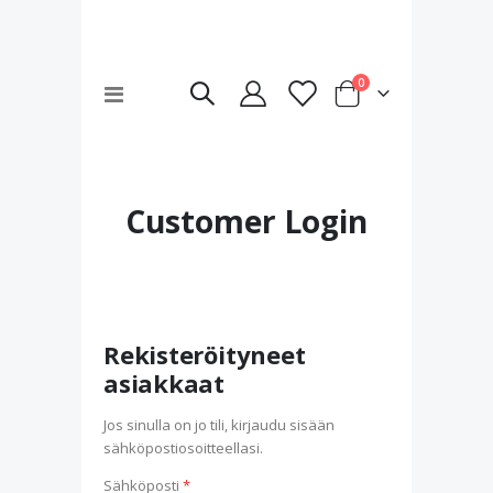
tuotteet
0
Toggle
Cart
Nav
Customer Login
Rekisteröityneet
asiakkaat
Jos sinulla on jo tili, kirjaudu sisään
sähköpostiosoitteellasi.
Sähköposti